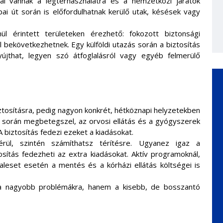
al vannak a légtérhasználatra és a nemzetközi járatok
pai út során is előfordulhatnak kerülő utak, késések vagy
nül érintett területeken érezhető: fokozott biztonsági
l bekövetkezhetnek. Egy külföldi utazás során a biztosítás
nyújthat, legyen szó átfoglalásról vagy egyéb felmerülő
ztosításra, pedig nagyon konkrét, hétköznapi helyzetekben
ás során megbetegszel, az orvosi ellátás és a gyógyszerek
 biztosítás fedezi ezeket a kiadásokat.
ül, szintén számíthatsz térítésre. Ugyanez igaz a
tosítás fedezheti az extra kiadásokat. Aktív programoknál,
aleset esetén a mentés és a kórházi ellátás költségei is
 a nagyobb problémákra, hanem a kisebb, de bosszantó