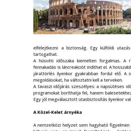
elfelejtkezni: a biztonság. Egy külföldi utaz
tartogathat.
A húsvéti időszaka kiemelten forgalmas. A re
fennakadás is láncreakciót indíthat el. A hossza
járattörlés ilyenkor gyakrabban fordul elő. A
megoldásokat, ha változtatni kell a terveken.
A tavaszi időjárás szeszélyes: a napsütéses idő
programokat boríthatja fel, hanem balesetekhez
Egy jól megválasztott utasbiztosítás ilyenkor való
A Közel-Kelet árnyéka
A nemzetközi helyzet sem hagyható figyelmen kív