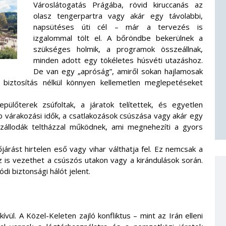
Városlátogatás Prágába, rövid kiruccanás az
olasz tengerpartra vagy akár egy távolabbi,
napsütéses úti cél – már a tervezés is
izgalommal tölt el. A bőröndbe bekerülnek a
szükséges holmik, a programok összeállnak,
minden adott egy tökéletes húsvéti utazáshoz.
De van egy „apróság”, amiről sokan hajlamosak
ás biztosítás nélkül könnyen kellemetlen meglepetéseket
pülőterek zsúfoltak, a járatok telítettek, és egyetlen
bb várakozási idők, a csatlakozások csúszása vagy akár egy
 szállodák teltházzal működnek, ami megnehezíti a gyors
járást hirtelen eső vagy vihar válthatja fel. Ez nemcsak a
 is vezethet a csúszós utakon vagy a kirándulások során.
di biztonsági hálót jelent.
ül. A Közel-Keleten zajló konfliktus – mint az Irán elleni