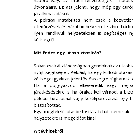
háború vagy az izraeli feszültségek – hatáss
útvonalaira. Ez azt jelenti, hogy még egy euró
járatkimaradások.
A politikai instabilitás nem csak a közvetle
ellenőrzések és váratlan helyzetek szinte bárho
ilyen rendkívüli helyzetekben is segítséget 
költségről.
Mit fedez egy utasbiztosítás?
Sokan csak általánosságban gondolnak az utasbi
nyújt segítséget. Például, ha egy külföldi utaz
költségei gyakran jelentős összegre rúghatnak. A
Ha a poggyászod elkeveredik vagy megsér
járatkésésekre is: ha órákat kell várnod, a biz
például túrázásnál vagy kerékpározásnál egy b
biztosítottak.
Egy megfelelő utasbiztosítás tehát nemcsak
helyzetekre is megoldást kínál.
A tévhitekről