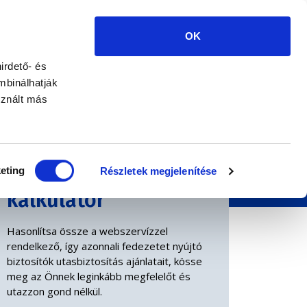
+36 1 585 8888
E-UTAS.HU BY
EURORISK
OK
UTAZÁSI JAVASLATOK
KÁRBEJELENTÉS
HÍREK
irdető- és
mbinálhatják
sznált más
Utasbiztosítás
eting
Részletek megjelenítése
kalkulátor
Hasonlítsa össze a webszervízzel
rendelkező, így azonnali fedezetet nyújtó
biztosítók utasbiztosítás ajánlatait, kösse
meg az Önnek leginkább megfelelőt és
utazzon gond nélkül.