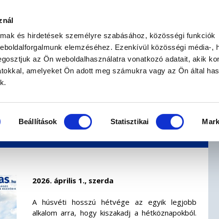
znál
BIZTOSÍTÁSKÖTÉS
BIZTOSÍTÁSI SEGÉDLET
almak és hirdetések személyre szabásához, közösségi funkciók
weboldalforgalmunk elemzéséhez. Ezenkívül közösségi média-, h
gosztjuk az Ön weboldalhasználatra vonatkozó adatait, akik ko
atokkal, amelyeket Ön adott meg számukra vagy az Ön által ha
ége külföldön: miért ne
k.
ítás nélkül?
Beállítások
Statisztikai
Mark
2026. április 1., szerda
A húsvéti hosszú hétvége az egyik legjobb
alkalom arra, hogy kiszakadj a hétköznapokból.