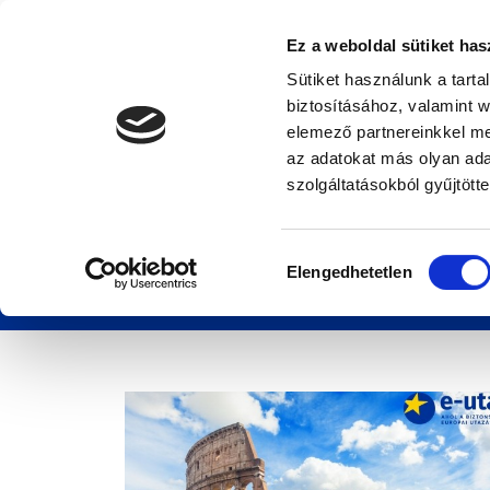
Ez a weboldal sütiket has
Sütiket használunk a tart
biztosításához, valamint 
elemező partnereinkkel me
az adatokat más olyan ad
Húsvéti hosszú hétv
szolgáltatásokból gyűjtötte
indulj el utasbiztos
Hozzájárulás
Elengedhetetlen
kiválasztása