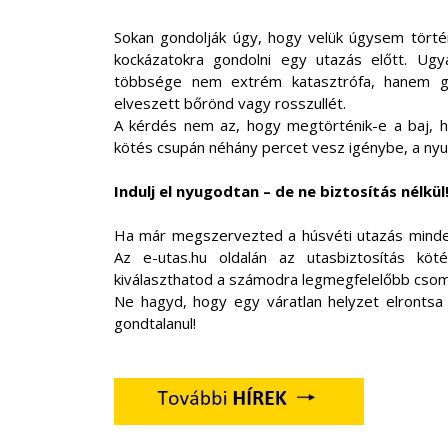
Sokan gondolják úgy, hogy velük úgysem törté
kockázatokra gondolni egy utazás előtt. Ugy
többsége nem extrém katasztrófa, hanem gya
elveszett bőrönd vagy rosszullét.
A kérdés nem az, hogy megtörténik-e a baj, ha
kötés csupán néhány percet vesz igénybe, a nyug
Indulj el nyugodtan – de ne biztosítás nélkül
Ha már megszervezted a húsvéti utazás minden 
Az e-utas.hu oldalán az utasbiztosítás köt
kiválaszthatod a számodra legmegfelelőbb csoma
Ne hagyd, hogy egy váratlan helyzet elrontsa
gondtalanul!