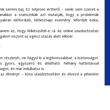
nik semmi baj. Ez teljesen érthető – senki sem szeret a
anakkor a statisztikák azt mutatják, hogy a problémák
kran előforduló, hétköznapi esemény: kifordult boka,
nem az, hogy felkészültél-e rá. Az online utasbiztosítás
alom viszont az egész utazás alatt elkísér.
!
részletét, ne hagyd ki a legfontosabbat: a biztonságot.
és gyors, egyszerű és átlátható. Néhány kattintással
got, és már indulhatsz is.
 az élményt – köss utasbiztosítást és élvezd a pihenést