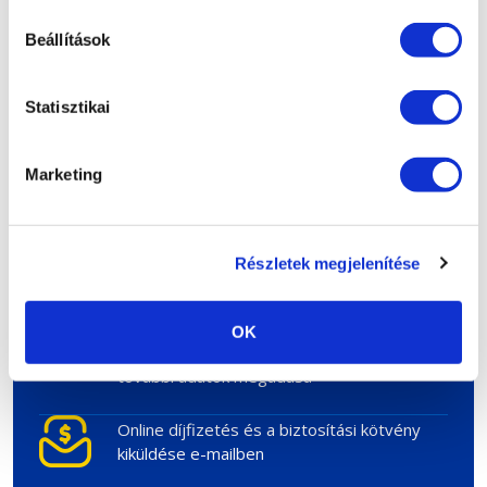
Beállítások
Utasbiztosítás gyorsan,
Statisztikai
4 egyszerű lépésben
Az utazás és az utazók alapadatainak
Marketing
megadása
Biztosítók ajánlatainak összehasonlítása
Részletek megjelenítése
A megfelelő biztosítási ajánlat kiválasztása,
OK
a szerződés megkötéséhez szükséges
további adatok megadása
Online díjfizetés és a biztosítási kötvény
kiküldése e-mailben