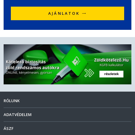
AJÁNLATOK
RÓLUNK
ADATVÉDELEM
ÁSZF