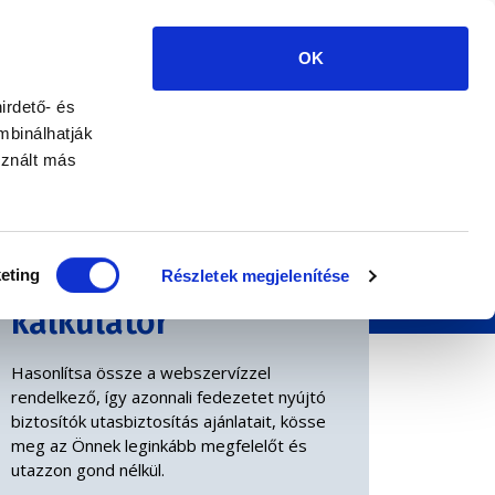
+36 1 585 8888
E-UTAS.HU BY
EURORISK
OK
UTAZÁSI JAVASLATOK
KÁRBEJELENTÉS
HÍREK
irdető- és
mbinálhatják
sznált más
Utasbiztosítás
eting
Részletek megjelenítése
kalkulátor
Hasonlítsa össze a webszervízzel
rendelkező, így azonnali fedezetet nyújtó
biztosítók utasbiztosítás ajánlatait, kösse
meg az Önnek leginkább megfelelőt és
utazzon gond nélkül.