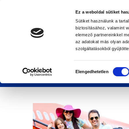
Ez a weboldal sütiket has
Sütiket használunk a tart
biztosításához, valamint 
elemező partnereinkkel me
az adatokat más olyan ad
Külföldi utazás gyer
szolgáltatásokból gyűjtötte
utasbiztosítás kivál
Hozzájárulás
Elengedhetetlen
kiválasztása