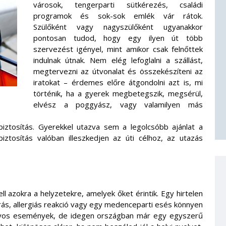
városok, tengerparti sütkérezés, családi
programok és sok-sok emlék vár rátok.
Szülőként vagy nagyszülőként ugyanakkor
pontosan tudod, hogy egy ilyen út több
szervezést igényel, mint amikor csak felnőttek
indulnak útnak. Nem elég lefoglalni a szállást,
megtervezni az útvonalat és összekészíteni az
iratokat – érdemes előre átgondolni azt is, mi
történik, ha a gyerek megbetegszik, megsérül,
elvész a poggyász, vagy valamilyen más
biztosítás. Gyerekkel utazva sem a legolcsóbb ajánlat a
iztosítás valóban illeszkedjen az úti célhoz, az utazás
l azokra a helyzetekre, amelyek őket érintik. Egy hirtelen
úrás, allergiás reakció vagy egy medenceparti esés könnyen
súlyos események, de idegen országban már egy egyszerű