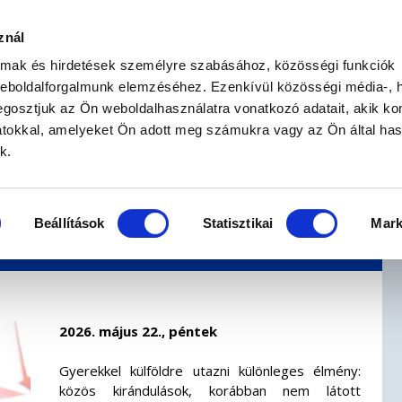
znál
BIZTOSÍTÁSKÖTÉS
BIZTOSÍTÁSI SEGÉDLET
almak és hirdetések személyre szabásához, közösségi funkciók
weboldalforgalmunk elemzéséhez. Ezenkívül közösségi média-, h
gosztjuk az Ön weboldalhasználatra vonatkozó adatait, akik ko
atokkal, amelyeket Ön adott meg számukra vagy az Ön által ha
ekkel: mire figyelj az
k.
asztásánál?
Beállítások
Statisztikai
Mark
2026. május 22., péntek
Gyerekkel külföldre utazni különleges élmény:
közös kirándulások, korábban nem látott