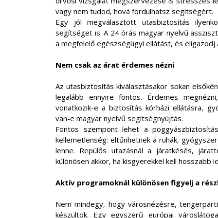
orvosi vizsgálat megszervezése is stresszes leh
vagy nem tudod, hová fordulhatsz segítségért.
Egy jól megválasztott utasbiztosítás ilyen
segítséget is. A 24 órás magyar nyelvű assziszt
a megfelelő egészségügyi ellátást, és eligazodj
Nem csak az árat érdemes nézni
Az utasbiztosítás kiválasztásakor sokan elsőként
legalább ennyire fontos. Érdemes megnézni, 
vonatkozik-e a biztosítás kórházi ellátásra, gy
van-e magyar nyelvű segítségnyújtás.
Fontos szempont lehet a poggyászbiztosítás
kellemetlenség: eltűnhetnek a ruhák, gyógyszer
lenne. Repülős utazásnál a járatkésés, jára
különösen akkor, ha kisgyerekkel kell hosszabb id
Aktív programoknál különösen figyelj a rész
Nem mindegy, hogy városnézésre, tengerparti 
készültök. Egy egyszerű európai városlátog