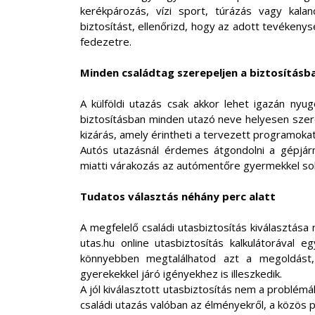
kerékpározás, vízi sport, túrázás vagy kal
biztosítást, ellenőrizd, hogy az adott tevékeny
fedezetre.
Minden családtag szerepeljen a biztosításb
A külföldi utazás csak akkor lehet igazán nyug
biztosításban minden utazó neve helyesen szere
kizárás, amely érintheti a tervezett programokat
Autós utazásnál érdemes átgondolni a gépjárm
miatti várakozás az autómentőre gyermekkel so
Tudatos választás néhány perc alatt
A megfelelő családi utasbiztosítás kiválasztás
utas.hu online utasbiztosítás kalkulátorával 
könnyebben megtalálhatod azt a megoldást,
gyerekekkel járó igényekhez is illeszkedik.
A jól kiválasztott utasbiztosítás nem a problémák
családi utazás valóban az élményekről, a közös 