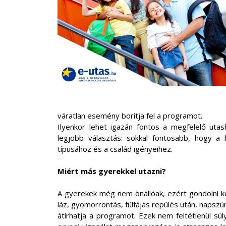
váratlan esemény borítja fel a programot.
Ilyenkor lehet igazán fontos a megfelelő utas
legjobb választás: sokkal fontosabb, hogy a b
típusához és a család igényeihez.
Miért más gyerekkel utazni?
A gyerekek még nem önállóak, ezért gondolni kel
láz, gyomorrontás, fülfájás repülés után, napsz
átírhatja a programot. Ezek nem feltétlenül 