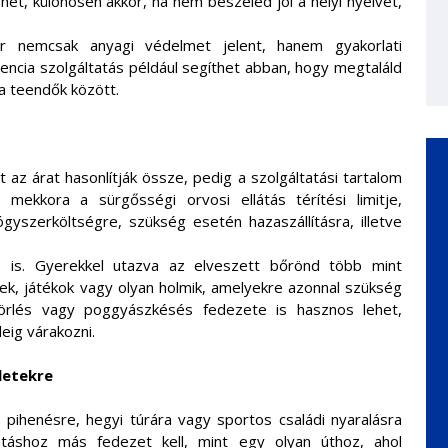
et, különösen akkor, ha nem beszéled jól a helyi nyelvet,
kor nemcsak anyagi védelmet jelent, hanem gyakorlati
encia szolgáltatás például segíthet abban, hogy megtaláld
 a teendők között.
 az árat hasonlítják össze, pedig a szolgáltatási tartalom
mekkora a sürgősségi orvosi ellátás térítési limitje,
ógyszerköltségre, szükség esetén hazaszállításra, illetve
 is. Gyerekkel utazva az elveszett bőrönd több mint
ek, játékok vagy olyan holmik, amelyekre azonnal szükség
ttörlés vagy poggyászkésés fedezete is hasznos lehet,
eig várakozni.
letekre
pihenésre, hegyi túrára vagy sportos családi nyaralásra
atáshoz más fedezet kell, mint egy olyan úthoz, ahol