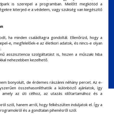
andpark is szerepel a programban. Mielőtt megkötöd a
ségekre kiterjed-e a védelem, vagy szükség van kiegészítő
an
odt, ha minden családtagra gondoltál. Ellenőrizd, hogy a
pel-e, megfelelőek-e az életkori adatok, és nincs-e olyan
.
ű asszisztencia szolgáltatást is, hiszen a műszaki hiba
kkal nehezebben kezelhető.
a nem bonyolult, de érdemes rászánni néhány percet. Az e-
egyszerűen összehasonlíthatók a különböző ajánlatok, így
 amely az úti célhoz, az utazás időtartamához és a
ról szól, hanem arról, hogy felkészülten induljatok el. Így a
programokról és a gondtalan pihenésről szól.