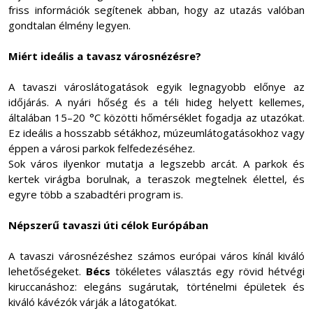
friss információk segítenek abban, hogy az utazás valóban
gondtalan élmény legyen.
Miért ideális a tavasz városnézésre?
A tavaszi városlátogatások egyik legnagyobb előnye az
időjárás. A nyári hőség és a téli hideg helyett kellemes,
általában 15–20 °C közötti hőmérséklet fogadja az utazókat.
Ez ideális a hosszabb sétákhoz, múzeumlátogatásokhoz vagy
éppen a városi parkok felfedezéséhez.
Sok város ilyenkor mutatja a legszebb arcát. A parkok és
kertek virágba borulnak, a teraszok megtelnek élettel, és
egyre több a szabadtéri program is.
Népszerű tavaszi úti célok Európában
A tavaszi városnézéshez számos európai város kínál kiváló
lehetőségeket.
Bécs
tökéletes választás egy rövid hétvégi
kiruccanáshoz: elegáns sugárutak, történelmi épületek és
kiváló kávézók várják a látogatókat.