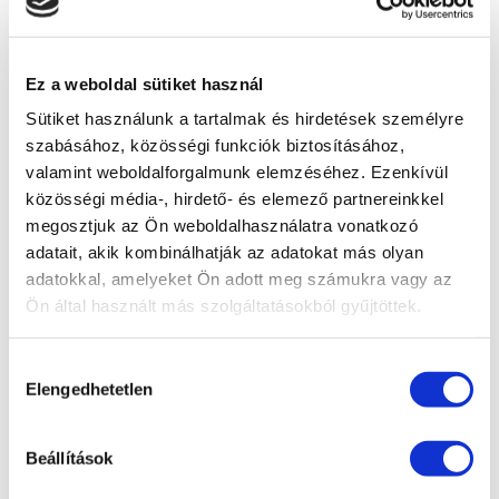
Miért fontos az utasbiztosítás rövid utaknál is?
Sokan úgy gondolják, hogy egy néhány napos városlátogatás
Ez a weboldal sütiket használ
esetén nincs szükség külön biztosításra. Pedig váratlan
helyzetek bármikor előfordulhatnak: betegség, baleset,
Sütiket használunk a tartalmak és hirdetések személyre
poggyászkár vagy akár járatkésés is megnehezítheti az
szabásához, közösségi funkciók biztosításához,
utazást.
valamint weboldalforgalmunk elemzéséhez. Ezenkívül
A megfelelő
utasbiztosítás
ilyenkor nagy segítséget
közösségi média-, hirdető- és elemező partnereinkkel
jelenthet, hiszen fedezetet nyújt az orvosi ellátás
megosztjuk az Ön weboldalhasználatra vonatkozó
költségeire, a poggyász elvesztésére vagy egyéb váratlan
adatait, akik kombinálhatják az adatokat más olyan
eseményekre. Különösen igaz ez olyan utazásoknál, ahol sok
adatokkal, amelyeket Ön adott meg számukra vagy az
programot, fesztivált vagy nagy tömegeket vonzó
Ön által használt más szolgáltatásokból gyűjtöttek.
rendezvényt tervezünk.
Utasbiztosítással a zsebünkben a tavaszi fesztiválok, a
hangulatos városi séták és az új élmények valóban csak az
Hozzájárulás
utazás öröméről szólnak majd. ✈️
Elengedhetetlen
kiválasztása
Beállítások