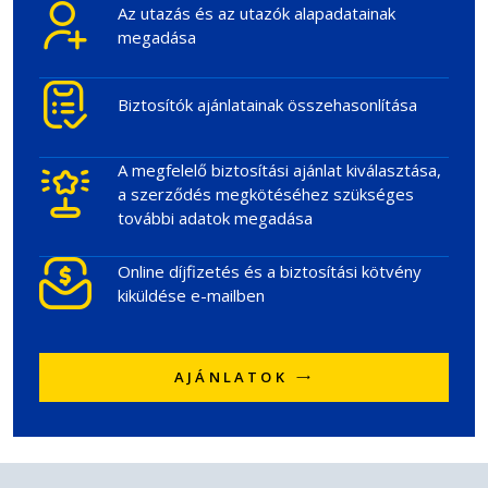
Az utazás és az utazók alapadatainak
megadása
Biztosítók ajánlatainak összehasonlítása
A megfelelő biztosítási ajánlat kiválasztása,
a szerződés megkötéséhez szükséges
további adatok megadása
Online díjfizetés és a biztosítási kötvény
kiküldése e-mailben
AJÁNLATOK