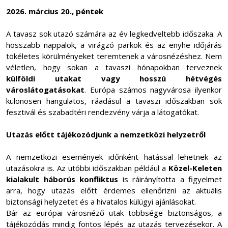
2026. március 20., péntek
A tavasz sok utazó számára az év legkedveltebb időszaka. A
hosszabb nappalok, a virágzó parkok és az enyhe időjárás
tökéletes körülményeket teremtenek a városnézéshez. Nem
véletlen, hogy sokan a tavaszi hónapokban terveznek
külföldi utakat vagy hosszú hétvégés
városlátogatásokat
. Európa számos nagyvárosa ilyenkor
különösen hangulatos, ráadásul a tavaszi időszakban sok
fesztivál és szabadtéri rendezvény várja a látogatókat.
Utazás előtt tájékozódjunk a nemzetközi helyzetről
A nemzetközi események időnként hatással lehetnek az
utazásokra is. Az utóbbi időszakban például a
Közel-Keleten
kialakult háborús konfliktus
is ráirányította a figyelmet
arra, hogy utazás előtt érdemes ellenőrizni az aktuális
biztonsági helyzetet és a hivatalos külügyi ajánlásokat.
Bár az európai városnéző utak többsége biztonságos, a
tájékozódás mindig fontos lépés az utazás tervezésekor. A