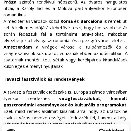
Prága
szintén rendkívül népszerű. Az óváros hangulatos
utcái, a Károly híd és a Moldva partja ilyenkor különösen
romantikus.
A mediterrán városok közül
Róma
és
Barcelona
is remek úti
cél. A kellemes időjárás lehetővé teszi, hogy hosszabb séták
során fedezzük fel a történelmi látnivalókat, miközben
élvezhetjük a helyi gasztronómiát és a pezsgő városi életet.
Amszterdam
a virágok városa: a tulipánmezők és a
virágfesztiválok sok utazót vonzanak ebben az időszakban. A
csatornák mentén tett séták vagy kerékpáros kirándulások
különleges élményt nyújtanak.
Tavaszi fesztiválok és rendezvények
A tavasz a fesztiválok időszaka is. Európa számos városában
ilyenkor rendeznek
virágfesztiválokat, kiemelt
gasztronómiai eseményeket és kulturális programokat
.
Ezek mind remek alkalmat kínálnak arra, hogy az utazók ne
csak a város nevezetességeit fedezzék fel, hanem a helyi
kultúrát és hagyományokat is közelebbről megismerjék.