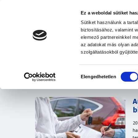
Ez a weboldal sütiket has
Sütiket használunk a tart
biztosításához, valamint 
elemező partnereinkkel me
az adatokat más olyan ad
Hírek
szolgáltatásokból gyűjtötte
Hozzájárulás
Elengedhetetlen
kiválasztása
A
b
20
ha
te