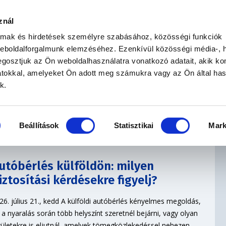
znál
BIZTOSÍTÁSKÖTÉS
BIZTOSÍTÁSI SEGÉDLET
almak és hirdetések személyre szabásához, közösségi funkciók
weboldalforgalmunk elemzéséhez. Ezenkívül közösségi média-, h
gosztjuk az Ön weboldalhasználatra vonatkozó adatait, akik ko
atokkal, amelyeket Ön adott meg számukra vagy az Ön által ha
k.
Beállítások
Statisztikai
Mark
utóbérlés külföldön: milyen
iztosítási kérdésekre figyelj?
26. július 21., kedd A külföldi autóbérlés kényelmes megoldás,
 a nyaralás során több helyszínt szeretnél bejárni, vagy olyan
rületekre is eljutnál, amelyek tömegközlekedéssel nehezen