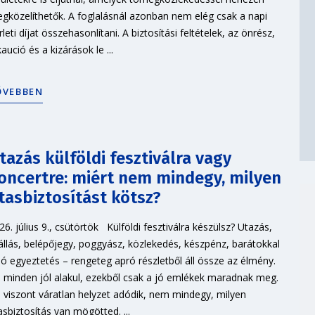
gközelíthetők. A foglalásnál azonban nem elég csak a napi
rleti díjat összehasonlítani. A biztosítási feltételek, az önrész,
kaució és a kizárások le ...
ŐVEBBEN
tazás külföldi fesztiválra vagy
oncertre: miért nem mindegy, milyen
tasbiztosítást kötsz?
26. július 9., csütörtök Külföldi fesztiválra készülsz? Utazás,
állás, belépőjegy, poggyász, közlekedés, készpénz, barátokkal
ló egyeztetés – rengeteg apró részletből áll össze az élmény.
 minden jól alakul, ezekből csak a jó emlékek maradnak meg.
 viszont váratlan helyzet adódik, nem mindegy, milyen
asbiztosítás van mögötted. ...