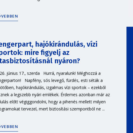
ŐVEBBEN
engerpart, hajókirándulás, vízi
portok: mire figyelj az
tasbiztosításnál nyáron?
26. június 17., szerda Hurrá, nyaralunk! Méghozzá a
ngerparton! Napfény, sós levegő, fürdés, esti séták a
kötőben, hajókirándulás, izgalmas vízi sportok – ezekből
sznek a legszebb nyári emlékek. Érdemes azonban már az
dulás előtt végiggondolni, hogy a pihenés mellett milyen
ogramokat tervezel, mert biztosítási szempontból ne ...
ŐVEBBEN