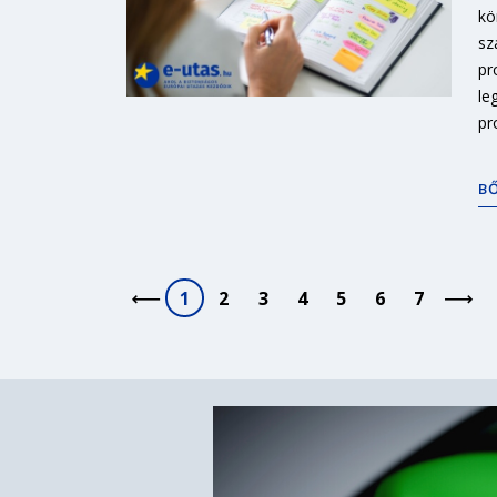
kö
sz
pr
le
pr
B
1
2
3
4
5
6
7