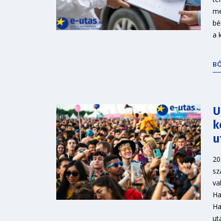
me
bé
a 
B
U
k
u
20
sz
va
Ha
Ha
ut