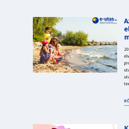
A
e
m
20
el
pr
ut
ut
te
B
K