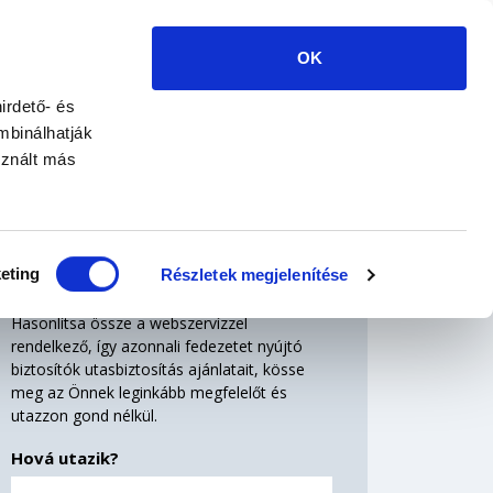
+36 1 585 8888
E-UTAS.HU BY
EURORISK
OK
UTAZÁSI JAVASLATOK
KÁRBEJELENTÉS
HÍREK
irdető- és
mbinálhatják
sznált más
Utasbiztosítás
kalkulátor
eting
Részletek megjelenítése
Hasonlítsa össze a webszervízzel
rendelkező, így azonnali fedezetet nyújtó
biztosítók utasbiztosítás ajánlatait, kösse
meg az Önnek leginkább megfelelőt és
utazzon gond nélkül.
Hová utazik?