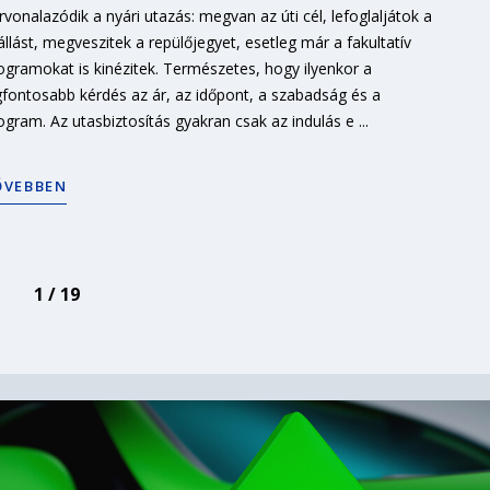
rvonalazódik a nyári utazás: megvan az úti cél, lefoglaljátok a
állást, megveszitek a repülőjegyet, esetleg már a fakultatív
ogramokat is kinézitek. Természetes, hogy ilyenkor a
gfontosabb kérdés az ár, az időpont, a szabadság és a
ogram. Az utasbiztosítás gyakran csak az indulás e ...
ŐVEBBEN
1 / 19