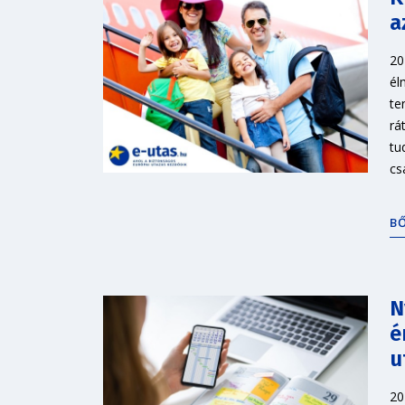
a
20
él
te
rá
tu
cs
B
N
é
u
20