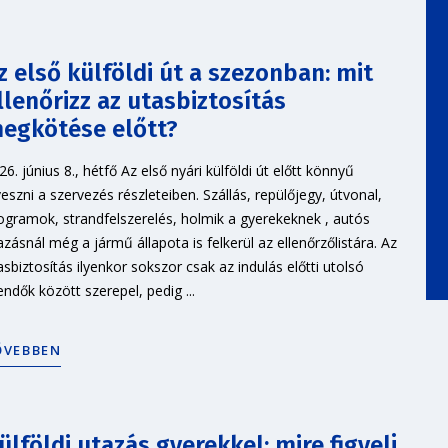
z első külföldi út a szezonban: mit
llenőrizz az utasbiztosítás
egkötése előtt?
26. június 8., hétfő Az első nyári külföldi út előtt könnyű
veszni a szervezés részleteiben. Szállás, repülőjegy, útvonal,
ogramok, strandfelszerelés, holmik a gyerekeknek , autós
azásnál még a jármű állapota is felkerül az ellenőrzőlistára. Az
asbiztosítás ilyenkor sokszor csak az indulás előtti utolsó
endők között szerepel, pedig ...
ŐVEBBEN
ülföldi utazás gyerekkel: mire figyelj