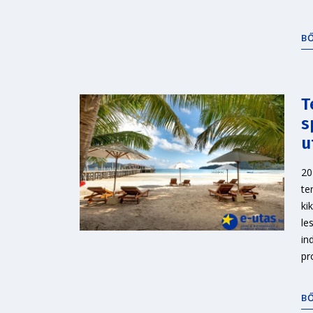
B
T
s
u
20
te
ki
le
in
pr
B