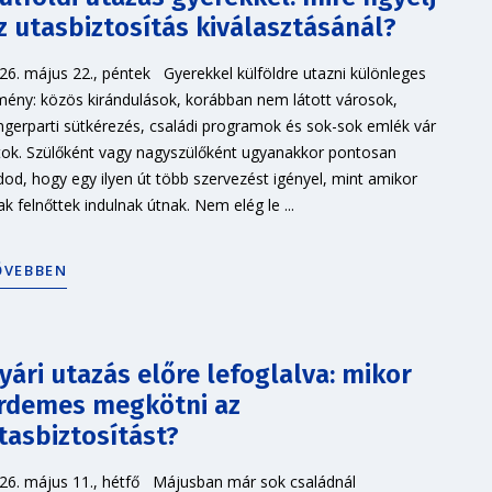
z utasbiztosítás kiválasztásánál?
26. május 22., péntek Gyerekkel külföldre utazni különleges
mény: közös kirándulások, korábban nem látott városok,
ngerparti sütkérezés, családi programok és sok-sok emlék vár
tok. Szülőként vagy nagyszülőként ugyanakkor pontosan
dod, hogy egy ilyen út több szervezést igényel, mint amikor
ak felnőttek indulnak útnak. Nem elég le ...
ŐVEBBEN
yári utazás előre lefoglalva: mikor
rdemes megkötni az
tasbiztosítást?
26. május 11., hétfő Májusban már sok családnál