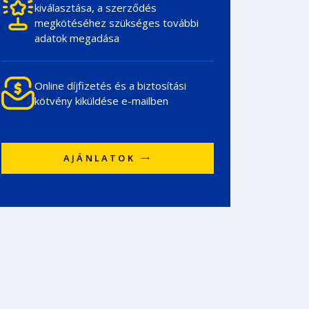
kiválasztása, a szerződés
megkötéséhez szükséges további
adatok megadása
Online díjfizetés és a biztosítási
kötvény kiküldése e-mailben
AJÁNLATOK